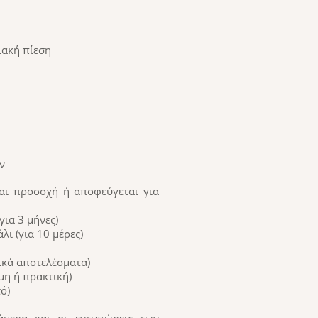
ιακή πίεση
ν
ται προσοχή ή αποφεύγεται για
ια 3 μήνες)
ι (για 10 μέρες)
ικά αποτελέσματα)
μη ή πρακτική)
ό)