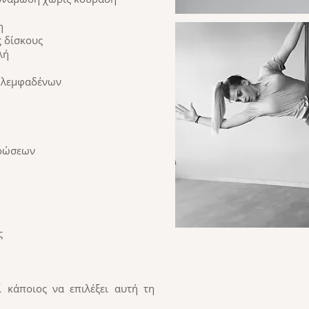
η
 δίσκους
λή
ν λεμφαδένων
θρώσεων
ς
ί κάποιος να επιλέξει αυτή τη