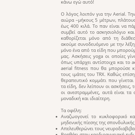
κάνω εγώ αυτό!
Ο λόγος λοιπόν για την Aerial. Τ
αιώρα –μήκους 5 μέτρων, πλάτους
έως 400 κιλά. Το παν είναι να πά
συμβεί αυτό το ασκησιολόγιο και
καθορίζεται μόνο από τη διάθε
ακούμε συνοδευόμενο με την λέξη 
μόνο ένα από τα είδη που μπορού
μας. Ασκήσεις yoga οι οποίες γί
όπως υπάρχει αντίστοιχα και το aer
aerial fitness που θα μπορούσε 
τους ιμάτες του TRX. Καθώς επίσης
θεραπευτικό κομμάτι που γίνεται
τα είδη, δεν λείπουν οι ασκήσεις, 
οι ανεστραμμένες, αυτά είναι τα 
μοναδική και ιδιαίτερη.
Τα οφέλη:
Αναζωογονεί το κυκλοφορικό κα
μηδενικής πίεσης της σπονδυλικής
Απελευθερώνει τους νευροδιαβιβα
Βοηθάει στην καρδιοαγγειακή εν