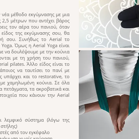
ην νέα μέθοδο εκγύμνασης με μια
 2,5 μέτρων που αντέχει βάρος
ρεις τον αέρα του πανιού, όταν
 είδος της εκγύμνασης σου, θα
σή σου. Συνήθως το Aerial το
Yoga. Όμως η Aerial Yoga είναι
με να δουλέψουμε με την κούνια
νονται με τη χρήση του πανιού,
ial pilates. Άλλο είδος είναι το
κάποιος να ταυτίσει το πανί με
 υπάρχει και το restorative, το
 με χαμηλωμένη κούνια. Σε όλα
τα πετάγματα, τα ακροβατικά και
στοιχεία που κάνουν την Aerial
ι λεμφικό σύστημα (λόγω της
 στήλης)
στές από τον εγκέφαλο
δυνάμωση χωρίς κούραση