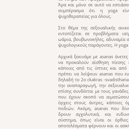
Άρα και μόνο σε αυτό να εστιάσ
συμπέρασμα ότι η yoga εί
ψυχοθεραπείας για όλους.
Στο θέμα της σεξουαλικής ανικ
εντοπίζεται σε προβλήματα ιατ
ωάρια, βουβωνοκήλες, αδυναμία σ
ψυχολογικούς παράγοντες. Η yoga 
Αρχικά ξεκινάμε με asanas άνετε
να προκαλούν αίσθηση πίεσης κ
κάποιες από τις ύπτιες και από 
πρέπει να λείψουν asanas που ε
δηλαδή το 2ο ckakras -svadisthan
την αναπαραγωγή, την σεξουαλικό
επίσης συνδέεται με τους γανάδες
που έχουν σκοπό να αιματώσου
όρχεις στους άντρες, κάποιες ό
ποδιών. Ακόμη, asanas που δίν
δρουν αγχολυτικά, και ενδυ
σύστημα, όπως είναι οι όρθιες
αποτελέσματα φέρνουν και οι ασκ