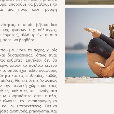
ουμε, μπορούμε να βγάλουμε το
ναι μια πολύ καλή μορφή
ανότητας, η οποία βέβαια δεν
ρικής φύσεων (πχ σάλπιγγες,
πέρματος), αλλά προέχεται από
μπορεί να βοηθήσει.
ς που μειώνουν το άγχος, χωρίς
αι δυσαρέσκειας, όπως είναι
τις καθιστές. Επιπλέον δεν θα
νεργοποιούν το πυελικό κέντρο
a- το οποίο έχει πεδίο αναφοράς
τητα και τις επιθυμίες, καθώς
 αδένες. Θα εκτελεστούν asanas
ν την πυελική χώρα και τους
ρθιες, καθιστές και ανοίγματα
ουν κινητικότητα στην πύελο,
ναμώνουν το αναπαραγωγικό
 και οι υπερεκτάσεις. Θετικά
ήσεις αναπνοής, pranayama. Και