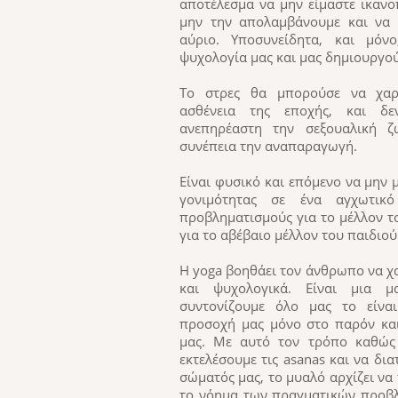
αποτέλεσμα να μην είμαστε ικανο
μην την απολαμβάνουμε και να 
αύριο. Υποσυνείδητα, και μόν
ψυχολογία μας και μας δημιουργού
Το στρες θα μπορούσε να χαρ
ασθένεια της εποχής, και δ
ανεπηρέαστη την σεξουαλική 
συνέπεια την αναπαραγωγή.
Είναι φυσικό και επόμενο να μην
γονιμότητας σε ένα αγχωτικό
προβληματισμούς για το μέλλον τ
για το αβέβαιο μέλλον του παιδιο
Η yoga βοηθάει τον άνθρωπο να χ
και ψυχολογικά. Είναι μια μ
συντονίζουμε όλο μας το είναι
προσοχή μας μόνο στο παρόν και
μας. Με αυτό τον τρόπο καθώς
εκτελέσουμε τις asanas και να δ
σώματός μας, το μυαλό αρχίζει να 
το νόημα των πραγματικών προβλ