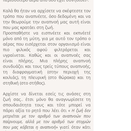
Καλά θα ήταν να αρχίσετε να σκέφτεστε τον
τρόπο που αναπνέετε, όσο δεδομένη και να
την θεωρούμε την αναπνοή μας αυτή είναι
που μας κρατάει στη ζωή.
Προσπαθήστε να εισπνέετε και εκπνέετέ
μόνο από τη μύτη, για με αυτό τον τρόπο ο
αέρας που εισέρχεται στον οργανισμό είναι
πιο φιλικός αφού φιλτράρεται και
υγραίνεται. Καθώς και οι αναπνοές σας
είναι πλήρης. Μια πλήρης αναπνοή
συνδυάζει και τους τρείς τύπους αναπνοής,
τη διαφραγματική (στην περιοχή της
κοιλιάς), τη πλευρική (στο θώρακα) και τη
στηθική (στο στήθος).
Αρχίστε να δίνεται εσείς τις ανάσες στη
ζωή σας.. έτσι μόνο θα αναγνωρίσετε τη
σπουδαιότητα τους και τότε μπορεί να
πάρει αξία το ρητό που λέει ότι «
Η ζωή δεν
μετριέται με τον αριθμό των αναπνοών που
παίρνουμε, αλλά με τον αριθμό των στιγμών
που μας κόβεται η αναπνοή
» γιατί όταν κάτι