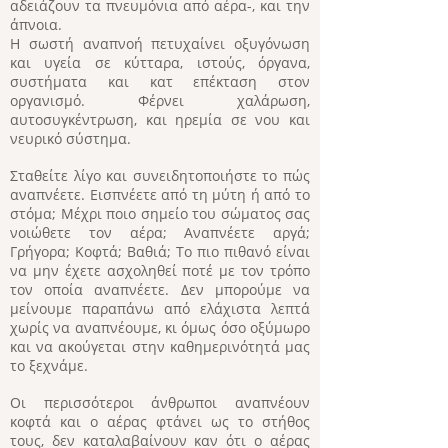
αδειάζουν τα πνευμόνια από αέρα-, και την
άπνοια.
Η σωστή αναπνοή πετυχαίνει οξυγόνωση
και υγεία σε κύτταρα, ιστούς, όργανα,
συστήματα και κατ επέκταση στον
οργανισμό. Φέρνει χαλάρωση,
αυτοσυγκέντρωση, και ηρεμία σε νου και
νευρικό σύστημα.
Σταθείτε λίγο και συνειδητοποιήστε το πώς
αναπνέετε. Εισπνέετε από τη μύτη ή από το
στόμα; Μέχρι ποιο σημείο του σώματος σας
νοιώθετε τον αέρα; Αναπνέετε αργά;
Γρήγορα; Κοφτά; Βαθιά; Το πιο πιθανό είναι
να μην έχετε ασχοληθεί ποτέ με τον τρόπο
τον οποία αναπνέετε. Δεν μπορούμε να
μείνουμε παραπάνω από ελάχιστα λεπτά
χωρίς να αναπνέουμε, κι όμως όσο οξύμωρο
και να ακούγεται στην καθημερινότητά μας
το ξεχνάμε.
Οι περισσότεροι άνθρωποι αναπνέουν
κοφτά και ο αέρας φτάνει ως το στήθος
τους, δεν καταλαβαίνουν καν ότι ο αέρας