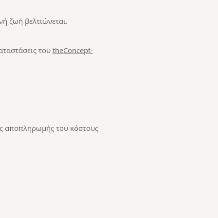
νή ζωή βελτιώνεται.
καταστάσεις του
theConcept-
ής αποπληρωμής του κόστους