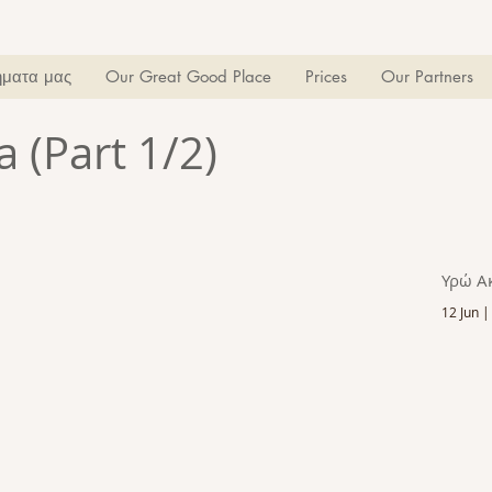
ματα μας
Our Great Good Place
Prices
Our Partners
a (Part 1/2)
Υρώ Α
12 Jun |