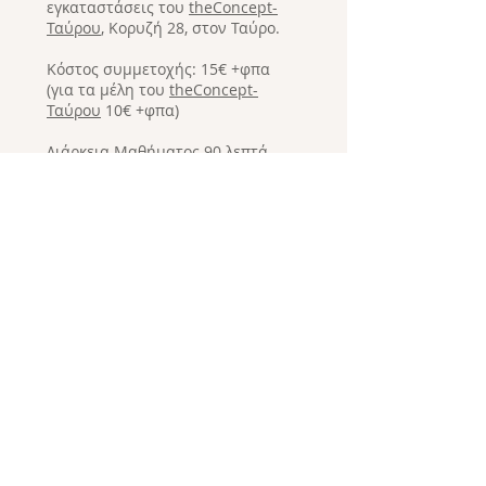
εγκαταστάσεις του
theConcept-
Ταύρου
, Κορυζή 28, στον Ταύρο.
Κόστος συμμετοχής: 15€ +φπα
(για τα μέλη του
theConcept-
Ταύρου
10€ +φπα)
Διάρκεια Μαθήματος 90 λεπτά.
*Η κράτηση θέσης μπορεί να
θεωρηθεί επιβεβαιωμένη και
ολοκληρωμένη μόνον κατόπιν
τελικής αποπληρωμής του κόστους
συμμετοχής.
*Αριθμός θέσεων 13
© 2020 Di
scover My Great Good Place -
by Iro Akrividi