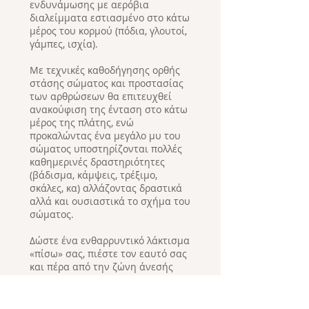
ενδυνάμωσης με αερόβια
διαλείμματα εστιασμένο στο κάτω
μέρος του κορμού (πόδια, γλουτοί,
γάμπες, ισχία).
Με τεχνικές καθοδήγησης ορθής
στάσης σώματος και προστασίας
των αρθρώσεων θα επιτευχθεί
ανακούφιση της ένταση στο κάτω
μέρος της πλάτης, ενώ
προκαλώντας ένα μεγάλο μυ του
σώματος υποστηρίζονται πολλές
καθημερινές δραστηριότητες
(βάδισμα, κάμψεις, τρέξιμο,
σκάλες, κα) αλλάζοντας δραστικά
αλλά και ουσιαστικά το σχήμα του
σώματος.
Δώστε ένα ενθαρρυντικό λάκτισμα
«πίσω» σας, πιέστε τον εαυτό σας
και πέρα από την ζώνη άνεσής
σας με αυτή την γρήγορη και
ευέλικτη προπόνηση που
περιμένατε!